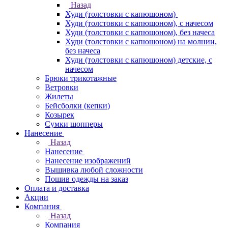
Назад
Худи (толстовки с капюшоном)
Худи (толстовки c капюшоном), с начесом
Худи (толстовки c капюшоном), без начеса
Худи (толстовки с капюшоном) на молнии,
без начеса
Худи (толстовки c капюшоном) детские, с
начесом
Брюки трикотажные
Ветровки
Жилеты
Бейсболки (кепки)
Козырек
Сумки шопперы
Нанесение
Назад
Нанесение
Нанесение изображений
Вышивка любой сложности
Пошив одежды на заказ
Оплата и доставка
Акции
Компания
Назад
Компания