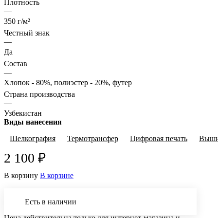
Плотность
—
350 г/м²
Честный знак
—
Да
Состав
—
Хлопок - 80%, полиэстер - 20%, футер
Страна производства
—
Узбекистан
Виды нанесения
Шелкография
Термотрансфер
Цифровая печать
Выши
2 100 ₽
В корзину
В корзине
Есть в наличии
Цена действительна только для интернет-магазина и