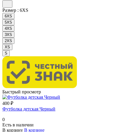
Размер :
6XS
6XS
5XS
4XS
3XS
2XS
XS
S
Быстрый просмотр
400 ₽
Футболка детская Черный
0
Есть в наличии
В корзину
В корзине