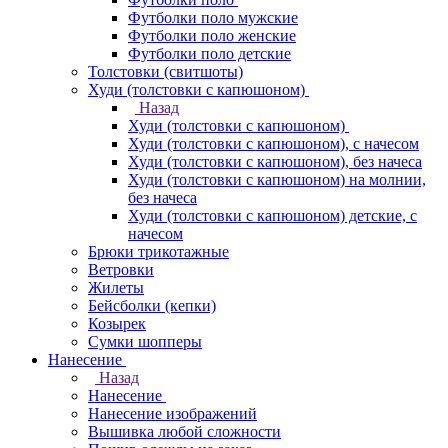
Футболки поло мужские
Футболки поло женские
Футболки поло детские
Толстовки (свитшоты)
Худи (толстовки с капюшоном)
Назад
Худи (толстовки с капюшоном)
Худи (толстовки c капюшоном), с начесом
Худи (толстовки c капюшоном), без начеса
Худи (толстовки с капюшоном) на молнии,
без начеса
Худи (толстовки c капюшоном) детские, с
начесом
Брюки трикотажные
Ветровки
Жилеты
Бейсболки (кепки)
Козырек
Сумки шопперы
Нанесение
Назад
Нанесение
Нанесение изображений
Вышивка любой сложности