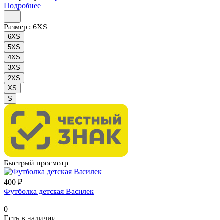
Подробнее
Размер :
6XS
6XS
5XS
4XS
3XS
2XS
XS
S
Быстрый просмотр
400 ₽
Футболка детская Василек
0
Есть в наличии