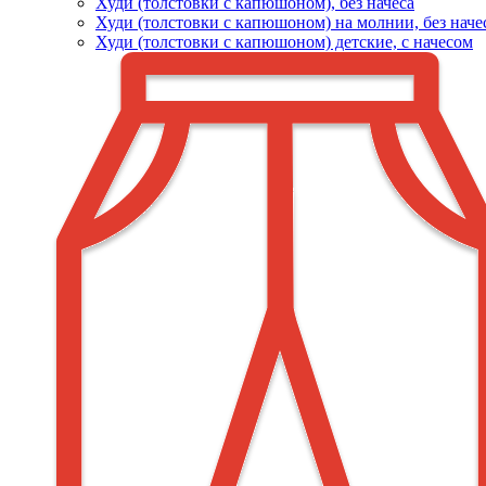
Худи (толстовки c капюшоном), без начеса
Худи (толстовки с капюшоном) на молнии, без наче
Худи (толстовки c капюшоном) детские, с начесом