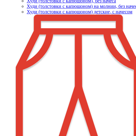
Худи (толстовки c капюшоном), без начеса
Худи (толстовки с капюшоном) на молнии, без наче
Худи (толстовки c капюшоном) детские, с начесом