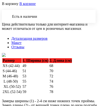
В корзину
В корзине
Есть в наличии
Цена действительна только для интернет-магазина и
может отличаться от цен в розничных магазинах
Детализация размеров
Макет
Отзывы
Размер
1. Ширина (см)
2. Длина (см)
XS (42-44)
49
68
S (44-46)
51
70
M (46-48)
53
72
L (48-50)
55
74
XL (50-52)
57
76
2XL (52-54)
59
78
Замеры ширины (1) - 2-4 см ниже нижних точек проймы.
Замер длины (2) - от верхней точки плеча до низа подгиба.