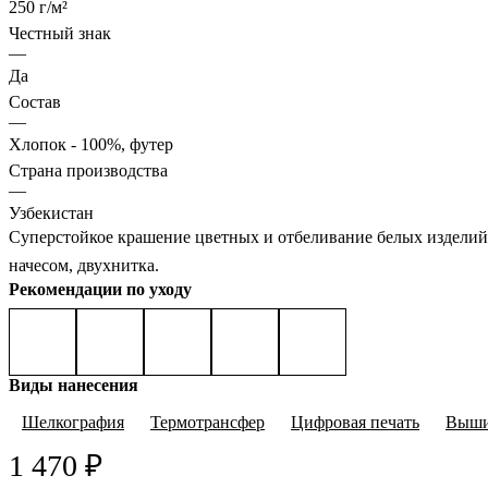
250 г/м²
Честный знак
—
Да
Состав
—
Хлопок - 100%, футер
Страна производства
—
Узбекистан
Суперстойкое крашение цветных и отбеливание белых изделий,
начесом, двухнитка.
Рекомендации по уходу
Виды нанесения
Шелкография
Термотрансфер
Цифровая печать
Выши
1 470 ₽