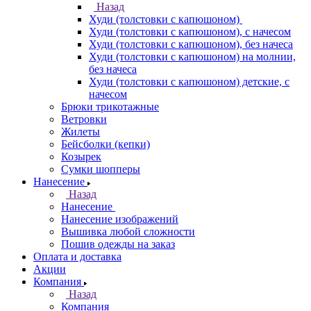
Назад
Худи (толстовки с капюшоном)
Худи (толстовки c капюшоном), с начесом
Худи (толстовки c капюшоном), без начеса
Худи (толстовки с капюшоном) на молнии,
без начеса
Худи (толстовки c капюшоном) детские, с
начесом
Брюки трикотажные
Ветровки
Жилеты
Бейсболки (кепки)
Козырек
Сумки шопперы
Нанесение
Назад
Нанесение
Нанесение изображений
Вышивка любой сложности
Пошив одежды на заказ
Оплата и доставка
Акции
Компания
Назад
Компания