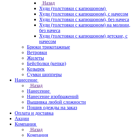
Назад
Худи (толстовки с капюшоном)
Худи (толстовки c капюшоном), с начесом
Худи (толстовки c капюшоном), без начеса
Худи (толстовки с капюшоном) на молнии,
без начеса
Худи (толстовки c капюшоном) детские, с
начесом
Брюки трикотажные
Ветровки
Жилеты
Бейсболки (кепки)
Козырек
Сумки шопперы
Нанесение
Назад
Нанесение
Нанесение изображений
Вышивка любой сложности
Пошив одежды на заказ
Оплата и доставка
Акции
Компания
Назад
Компания