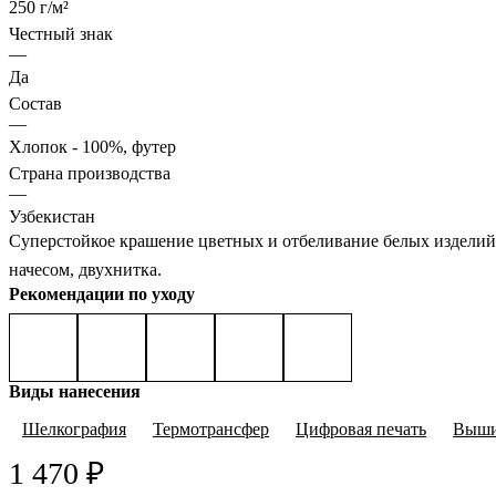
250 г/м²
Честный знак
—
Да
Состав
—
Хлопок - 100%, футер
Страна производства
—
Узбекистан
Суперстойкое крашение цветных и отбеливание белых изделий,
начесом, двухнитка.
Рекомендации по уходу
Виды нанесения
Шелкография
Термотрансфер
Цифровая печать
Выши
1 470 ₽