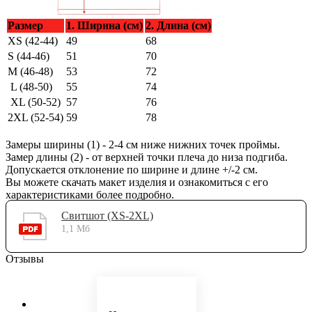
Размер
1. Ширина (см)
2. Длина (см)
XS (42-44)
49
68
S (44-46)
51
70
M (46-48)
53
72
L (48-50)
55
74
XL (50-52)
57
76
2XL (52-54)
59
78
Замеры ширины (1) - 2-4 см ниже нижних точек проймы.
Замер длины (2) - от верхней точки плеча до низа подгиба.
Допускается отклонение по ширине и длине +/-2 см.
Вы можете скачать макет изделия и ознакомиться с его
характеристиками более подробно.
Свитшот (XS-2XL)
1,1 Мб
Отзывы