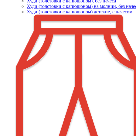
Худи (толстовки c капюшоном), без начеса
Худи (толстовки с капюшоном) на молнии, без наче
Худи (толстовки c капюшоном) детские, с начесом