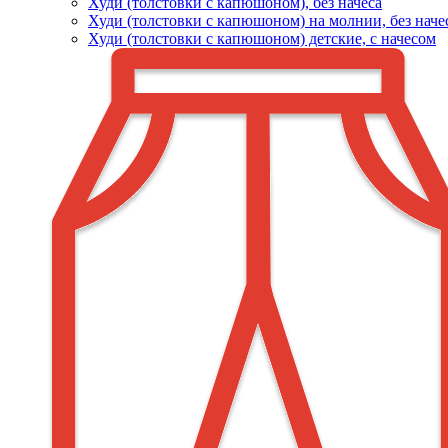
Худи (толстовки c капюшоном), без начеса
Худи (толстовки с капюшоном) на молнии, без наче
Худи (толстовки c капюшоном) детские, с начесом