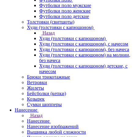
Футболки поло мужские
Футболки поло женские
Футболки поло детские
Толстовки (свитшоты)
Худи (толстовки с капюшоном)
Назад
Худи (толстовки с капюшоном)
Худи (толстовки c капюшоном), с начесом
Худи (толстовки c капюшоном), без начеса
Худи (толстовки с капюшоном) на молнии,
без начеса
Худи (толстовки c капюшоном) детские, с
начесом
Брюки трикотажные
Ветровки
Жилеты
Бейсболки (кепки)
Козырек
Сумки шопперы
Нанесение
Назад
Нанесение
Нанесение изображений
Вышивка любой сложности