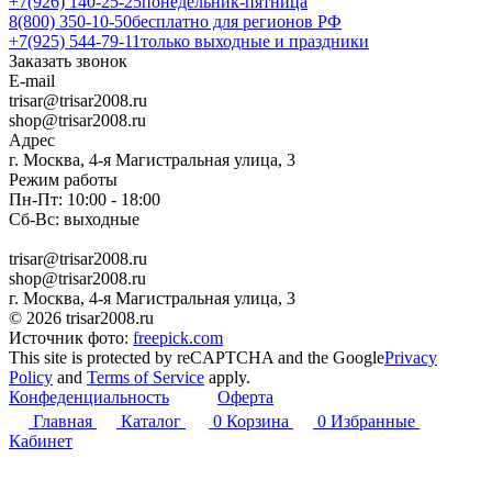
+7(926) 140-25-25
понедельник-пятница
8(800) 350-10-50
бесплатно для регионов РФ
+7(925) 544-79-11
только выходные и праздники
Заказать звонок
E-mail
trisar@trisar2008.ru
shop@trisar2008.ru
Адрес
г. Москва, 4-я Магистральная улица, 3
Режим работы
Пн-Пт: 10:00 - 18:00
Сб-Вс: выходные
trisar@trisar2008.ru
shop@trisar2008.ru
г. Москва, 4-я Магистральная улица, 3
© 2026 trisar2008.ru
Источник фото:
freepick.com
This site is protected by reCAPTCHA and the Google
Privacy
Policy
and
Terms of Service
apply.
Конфеденциальность
Оферта
Главная
Каталог
0
Корзина
0
Избранные
Кабинет