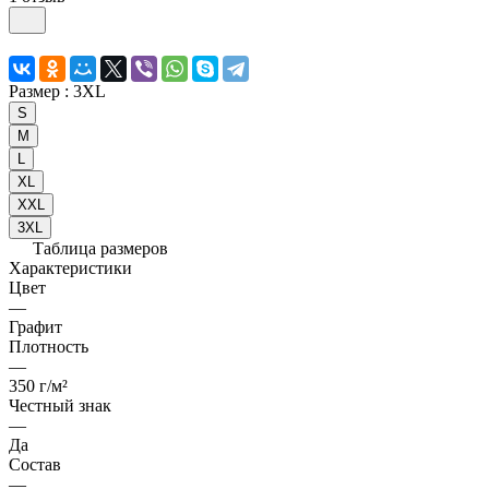
Размер :
3XL
S
M
L
XL
XXL
3XL
Таблица размеров
Характеристики
Цвет
—
Графит
Плотность
—
350 г/м²
Честный знак
—
Да
Состав
—