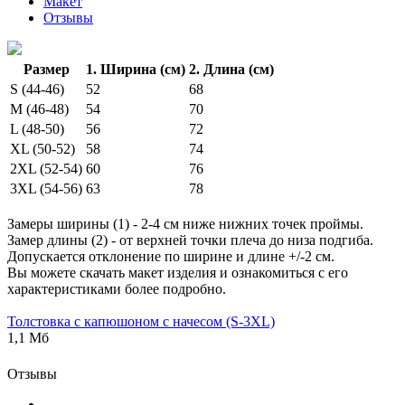
Макет
Отзывы
Размер
1. Ширина (см)
2. Длина (см)
S (44-46)
52
68
M (46-48)
54
70
L (48-50)
56
72
XL (50-52)
58
74
2XL (52-54)
60
76
3XL (54-56)
63
78
Замеры ширины (1) - 2-4 см ниже нижних точек проймы.
Замер длины (2) - от верхней точки плеча до низа подгиба.
Допускается отклонение по ширине и длине +/-2 см.
Вы можете скачать макет изделия и ознакомиться с его
характеристиками более подробно.
Толстовка с капюшоном с начесом (S-3XL)
1,1 Мб
Отзывы