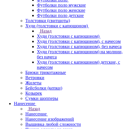
Футболки поло мужские
Футболки поло женские
Футболки поло детские
Толстовки (свитшоты)
Худи (толстовки с капюшоном)
Назад
Худи (толстовки с капюшоном)
Худи (толстовки c капюшоном), с начесом
Худи (толстовки c капюшоном), без начеса
Худи (толстовки с капюшоном) на молнии,
без начеса
Худи (толстовки c капюшоном) детские, с
начесом
Брюки трикотажные
Ветровки
Жилеты
Бейсболки (кепки)
Козырек
Сумки шопперы
Нанесение
Назад
Нанесение
Нанесение изображений
Вышивка любой сложности