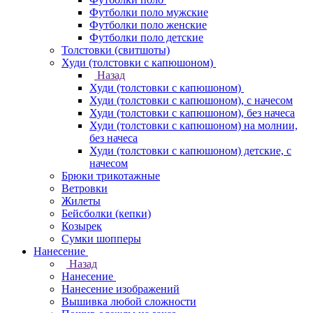
Футболки поло мужские
Футболки поло женские
Футболки поло детские
Толстовки (свитшоты)
Худи (толстовки с капюшоном)
Назад
Худи (толстовки с капюшоном)
Худи (толстовки c капюшоном), с начесом
Худи (толстовки c капюшоном), без начеса
Худи (толстовки с капюшоном) на молнии,
без начеса
Худи (толстовки c капюшоном) детские, с
начесом
Брюки трикотажные
Ветровки
Жилеты
Бейсболки (кепки)
Козырек
Сумки шопперы
Нанесение
Назад
Нанесение
Нанесение изображений
Вышивка любой сложности