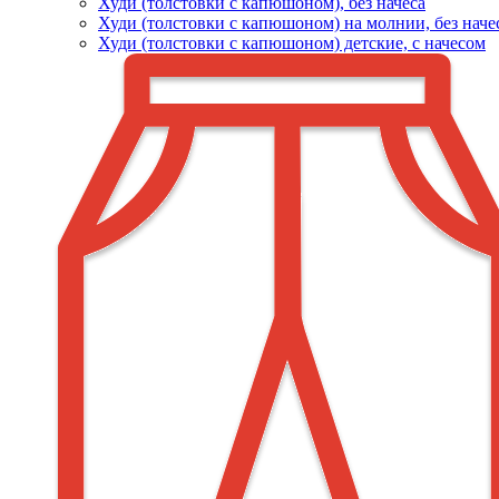
Худи (толстовки c капюшоном), без начеса
Худи (толстовки с капюшоном) на молнии, без наче
Худи (толстовки c капюшоном) детские, с начесом