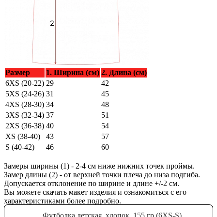
Размер
1. Ширина (см)
2. Длина (см)
6XS (20-22)
29
42
5XS (24-26)
31
45
4XS (28-30)
34
48
3XS (32-34)
37
51
2XS (36-38)
40
54
XS (38-40)
43
57
S (40-42)
46
60
Замеры ширины (1) - 2-4 см ниже нижних точек проймы.
Замер длины (2) - от верхней точки плеча до низа подгиба.
Допускается отклонение по ширине и длине +/-2 см.
Вы можете скачать макет изделия и ознакомиться с его
характеристиками более подробно.
Футболка детская, хлопок, 155 гр (6XS-S)