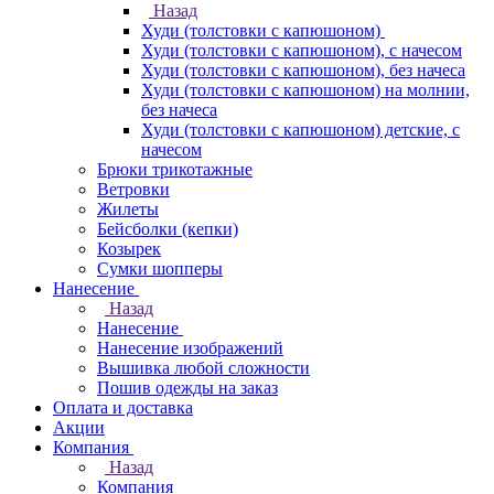
Назад
Худи (толстовки с капюшоном)
Худи (толстовки c капюшоном), с начесом
Худи (толстовки c капюшоном), без начеса
Худи (толстовки с капюшоном) на молнии,
без начеса
Худи (толстовки c капюшоном) детские, с
начесом
Брюки трикотажные
Ветровки
Жилеты
Бейсболки (кепки)
Козырек
Сумки шопперы
Нанесение
Назад
Нанесение
Нанесение изображений
Вышивка любой сложности
Пошив одежды на заказ
Оплата и доставка
Акции
Компания
Назад
Компания