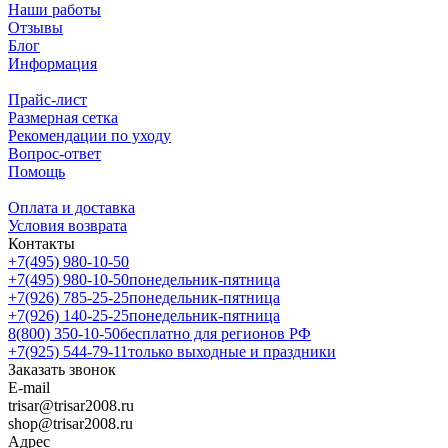
Наши работы
Отзывы
Блог
Информация
Прайс-лист
Размерная сетка
Рекомендации по уходу
Вопрос-ответ
Помощь
Оплата и доставка
Условия возврата
Контакты
+7(495) 980-10-50
+7(495) 980-10-50
понедельник-пятница
+7(926) 785-25-25
понедельник-пятница
+7(926) 140-25-25
понедельник-пятница
8(800) 350-10-50
бесплатно для регионов РФ
+7(925) 544-79-11
только выходные и праздники
Заказать звонок
E-mail
trisar@trisar2008.ru
shop@trisar2008.ru
Адрес