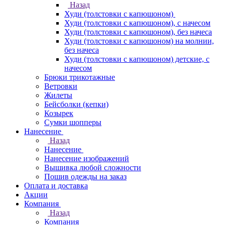
Назад
Худи (толстовки с капюшоном)
Худи (толстовки c капюшоном), с начесом
Худи (толстовки c капюшоном), без начеса
Худи (толстовки с капюшоном) на молнии,
без начеса
Худи (толстовки c капюшоном) детские, с
начесом
Брюки трикотажные
Ветровки
Жилеты
Бейсболки (кепки)
Козырек
Сумки шопперы
Нанесение
Назад
Нанесение
Нанесение изображений
Вышивка любой сложности
Пошив одежды на заказ
Оплата и доставка
Акции
Компания
Назад
Компания