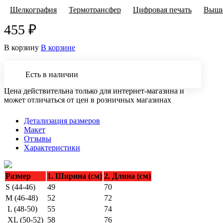
Шелкография
Термотрансфер
Цифровая печать
Выши
455 ₽
В корзину
В корзине
Есть в наличии
Цена действительна только для интернет-магазина и
может отличаться от цен в розничных магазинах
Детализация размеров
Макет
Отзывы
Характеристики
Размер
1. Ширина (см)
2. Длина (см)
S (44-46)
49
70
M (46-48)
52
72
L (48-50)
55
74
XL (50-52)
58
76