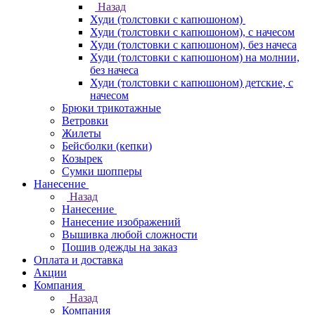
Назад
Худи (толстовки с капюшоном)
Худи (толстовки c капюшоном), с начесом
Худи (толстовки c капюшоном), без начеса
Худи (толстовки с капюшоном) на молнии,
без начеса
Худи (толстовки c капюшоном) детские, с
начесом
Брюки трикотажные
Ветровки
Жилеты
Бейсболки (кепки)
Козырек
Сумки шопперы
Нанесение
Назад
Нанесение
Нанесение изображений
Вышивка любой сложности
Пошив одежды на заказ
Оплата и доставка
Акции
Компания
Назад
Компания