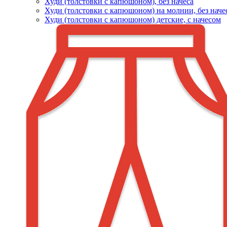
Худи (толстовки c капюшоном), без начеса
Худи (толстовки с капюшоном) на молнии, без наче
Худи (толстовки c капюшоном) детские, с начесом