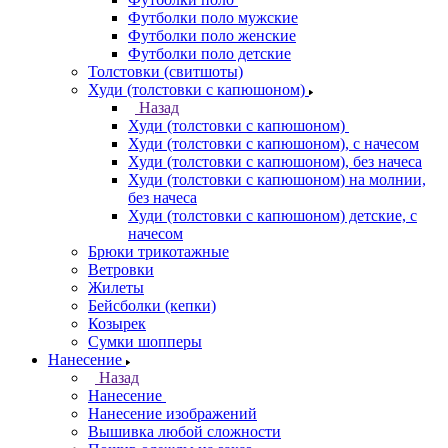
Футболки поло мужские
Футболки поло женские
Футболки поло детские
Толстовки (свитшоты)
Худи (толстовки с капюшоном)
Назад
Худи (толстовки с капюшоном)
Худи (толстовки c капюшоном), с начесом
Худи (толстовки c капюшоном), без начеса
Худи (толстовки с капюшоном) на молнии,
без начеса
Худи (толстовки c капюшоном) детские, с
начесом
Брюки трикотажные
Ветровки
Жилеты
Бейсболки (кепки)
Козырек
Сумки шопперы
Нанесение
Назад
Нанесение
Нанесение изображений
Вышивка любой сложности