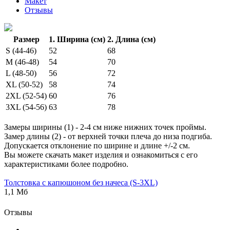
Макет
Отзывы
Размер
1. Ширина (см)
2. Длина (см)
S (44-46)
52
68
M (46-48)
54
70
L (48-50)
56
72
XL (50-52)
58
74
2XL (52-54)
60
76
3XL (54-56)
63
78
Замеры ширины (1) - 2-4 см ниже нижних точек проймы.
Замер длины (2) - от верхней точки плеча до низа подгиба.
Допускается отклонение по ширине и длине +/-2 см.
Вы можете скачать макет изделия и ознакомиться с его
характеристиками более подробно.
Толстовка с капюшоном без начеса (S-3XL)
1,1 Мб
Отзывы