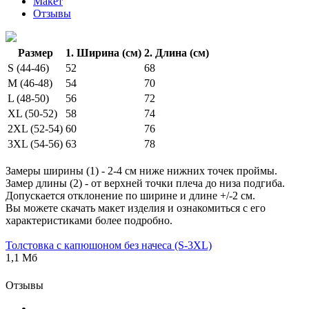
Макет
Отзывы
Размер
1. Ширина (см)
2. Длина (см)
S (44-46)
52
68
M (46-48)
54
70
L (48-50)
56
72
XL (50-52)
58
74
2XL (52-54)
60
76
3XL (54-56)
63
78
Замеры ширины (1) - 2-4 см ниже нижних точек проймы.
Замер длины (2) - от верхней точки плеча до низа подгиба.
Допускается отклонение по ширине и длине +/-2 см.
Вы можете скачать макет изделия и ознакомиться с его
характеристиками более подробно.
Толстовка с капюшоном без начеса (S-3XL)
1,1 Мб
Отзывы