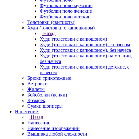
Футболки поло мужские
Футболки поло женские
Футболки поло детские
Толстовки (свитшоты)
Худи (толстовки с капюшоном)
Назад
Худи (толстовки с капюшоном)
Худи (толстовки c капюшоном), с начесом
Худи (толстовки c капюшоном), без начеса
Худи (толстовки с капюшоном) на молнии,
без начеса
Худи (толстовки c капюшоном) детские, с
начесом
Брюки трикотажные
Ветровки
Жилеты
Бейсболки (кепки)
Козырек
Сумки шопперы
Нанесение
Назад
Нанесение
Нанесение изображений
Вышивка любой сложности