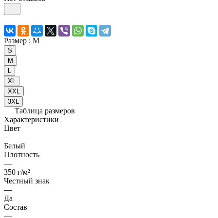
Размер :
M
S
M
L
XL
XXL
3XL
Таблица размеров
Характеристики
Цвет
—
Белый
Плотность
—
350 г/м²
Честный знак
—
Да
Состав
—