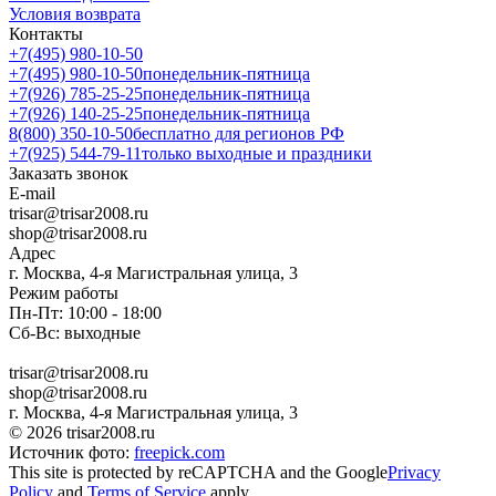
Условия возврата
Контакты
+7(495) 980-10-50
+7(495) 980-10-50
понедельник-пятница
+7(926) 785-25-25
понедельник-пятница
+7(926) 140-25-25
понедельник-пятница
8(800) 350-10-50
бесплатно для регионов РФ
+7(925) 544-79-11
только выходные и праздники
Заказать звонок
E-mail
trisar@trisar2008.ru
shop@trisar2008.ru
Адрес
г. Москва, 4-я Магистральная улица, 3
Режим работы
Пн-Пт: 10:00 - 18:00
Сб-Вс: выходные
trisar@trisar2008.ru
shop@trisar2008.ru
г. Москва, 4-я Магистральная улица, 3
© 2026 trisar2008.ru
Источник фото:
freepick.com
This site is protected by reCAPTCHA and the Google
Privacy
Policy
and
Terms of Service
apply.