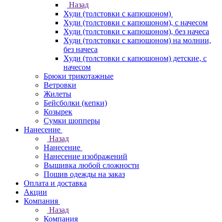
Назад
Худи (толстовки с капюшоном)
Худи (толстовки c капюшоном), с начесом
Худи (толстовки c капюшоном), без начеса
Худи (толстовки с капюшоном) на молнии,
без начеса
Худи (толстовки c капюшоном) детские, с
начесом
Брюки трикотажные
Ветровки
Жилеты
Бейсболки (кепки)
Козырек
Сумки шопперы
Нанесение
Назад
Нанесение
Нанесение изображений
Вышивка любой сложности
Пошив одежды на заказ
Оплата и доставка
Акции
Компания
Назад
Компания