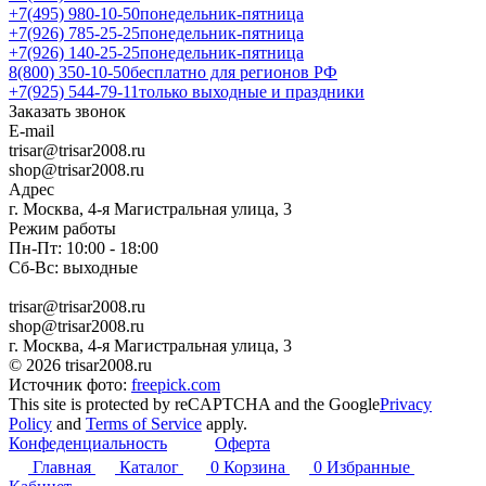
+7(495) 980-10-50
понедельник-пятница
+7(926) 785-25-25
понедельник-пятница
+7(926) 140-25-25
понедельник-пятница
8(800) 350-10-50
бесплатно для регионов РФ
+7(925) 544-79-11
только выходные и праздники
Заказать звонок
E-mail
trisar@trisar2008.ru
shop@trisar2008.ru
Адрес
г. Москва, 4-я Магистральная улица, 3
Режим работы
Пн-Пт: 10:00 - 18:00
Сб-Вс: выходные
trisar@trisar2008.ru
shop@trisar2008.ru
г. Москва, 4-я Магистральная улица, 3
© 2026 trisar2008.ru
Источник фото:
freepick.com
This site is protected by reCAPTCHA and the Google
Privacy
Policy
and
Terms of Service
apply.
Конфеденциальность
Оферта
Главная
Каталог
0
Корзина
0
Избранные