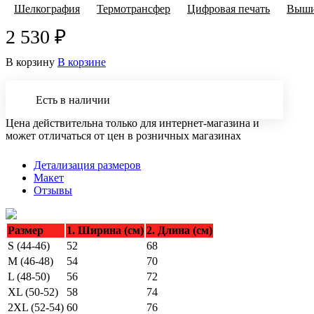
Шелкография
Термотрансфер
Цифровая печать
Выши
2 530 ₽
В корзину
В корзине
Есть в наличии
Цена действительна только для интернет-магазина и
может отличаться от цен в розничных магазинах
Детализация размеров
Макет
Отзывы
Размер
1. Ширина (см)
2. Длина (см)
S (44-46)
52
68
M (46-48)
54
70
L (48-50)
56
72
XL (50-52)
58
74
2XL (52-54)
60
76