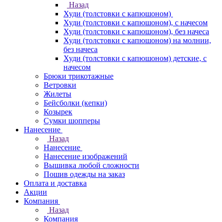
Назад
Худи (толстовки с капюшоном)
Худи (толстовки c капюшоном), с начесом
Худи (толстовки c капюшоном), без начеса
Худи (толстовки с капюшоном) на молнии,
без начеса
Худи (толстовки c капюшоном) детские, с
начесом
Брюки трикотажные
Ветровки
Жилеты
Бейсболки (кепки)
Козырек
Сумки шопперы
Нанесение
Назад
Нанесение
Нанесение изображений
Вышивка любой сложности
Пошив одежды на заказ
Оплата и доставка
Акции
Компания
Назад
Компания