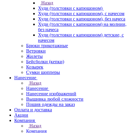
Назад
Худи (толстовки с капюшоном)
Худи (толстовки c капюшоном), с начесом
Худи (толстовки c капюшоном), без начеса
Худи (толстовки с капюшоном) на молнии,
без начеса
Худи (толстовки c капюшоном) детские, с
начесом
Брюки трикотажные
Ветровки
Жилеты
Бейсболки (кепки)
Козырек
Сумки шопперы
Нанесение
Назад
Нанесение
Нанесение изображений
Вышивка любой сложности
Пошив одежды на заказ
Оплата и доставка
Акции
Компания
Назад
Компания