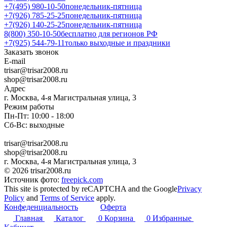
+7(495) 980-10-50
понедельник-пятница
+7(926) 785-25-25
понедельник-пятница
+7(926) 140-25-25
понедельник-пятница
8(800) 350-10-50
бесплатно для регионов РФ
+7(925) 544-79-11
только выходные и праздники
Заказать звонок
E-mail
trisar@trisar2008.ru
shop@trisar2008.ru
Адрес
г. Москва, 4-я Магистральная улица, 3
Режим работы
Пн-Пт: 10:00 - 18:00
Сб-Вс: выходные
trisar@trisar2008.ru
shop@trisar2008.ru
г. Москва, 4-я Магистральная улица, 3
© 2026 trisar2008.ru
Источник фото:
freepick.com
This site is protected by reCAPTCHA and the Google
Privacy
Policy
and
Terms of Service
apply.
Конфеденциальность
Оферта
Главная
Каталог
0
Корзина
0
Избранные