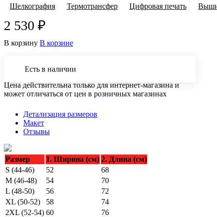
Шелкография
Термотрансфер
Цифровая печать
Выши
2 530 ₽
В корзину
В корзине
Есть в наличии
Цена действительна только для интернет-магазина и
может отличаться от цен в розничных магазинах
Детализация размеров
Макет
Отзывы
Размер
1. Ширина (см)
2. Длина (см)
S (44-46)
52
68
M (46-48)
54
70
L (48-50)
56
72
XL (50-52)
58
74
2XL (52-54)
60
76