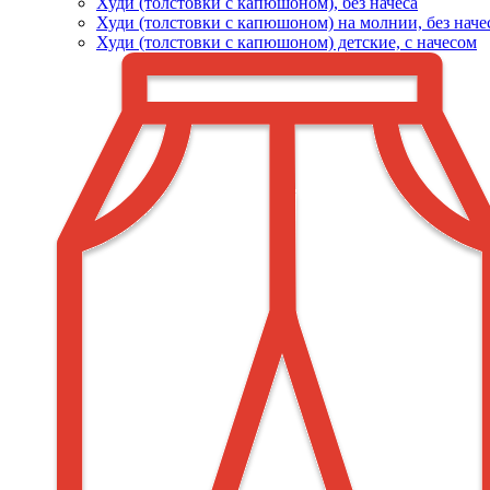
Худи (толстовки c капюшоном), без начеса
Худи (толстовки с капюшоном) на молнии, без наче
Худи (толстовки c капюшоном) детские, с начесом