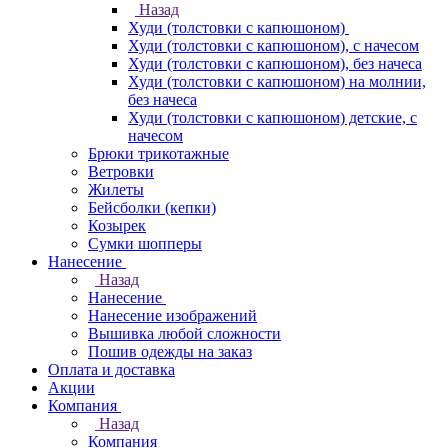
Назад
Худи (толстовки с капюшоном)
Худи (толстовки c капюшоном), с начесом
Худи (толстовки c капюшоном), без начеса
Худи (толстовки с капюшоном) на молнии,
без начеса
Худи (толстовки c капюшоном) детские, с
начесом
Брюки трикотажные
Ветровки
Жилеты
Бейсболки (кепки)
Козырек
Сумки шопперы
Нанесение
Назад
Нанесение
Нанесение изображений
Вышивка любой сложности
Пошив одежды на заказ
Оплата и доставка
Акции
Компания
Назад
Компания