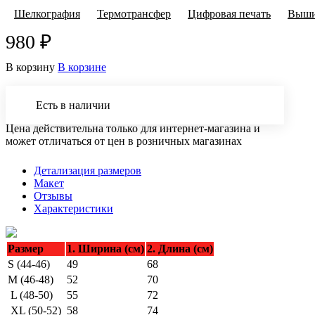
Шелкография
Термотрансфер
Цифровая печать
Выши
980 ₽
В корзину
В корзине
Есть в наличии
Цена действительна только для интернет-магазина и
может отличаться от цен в розничных магазинах
Детализация размеров
Макет
Отзывы
Характеристики
Размер
1. Ширина (см)
2. Длина (см)
S (44-46)
49
68
M (46-48)
52
70
L (48-50)
55
72
XL (50-52)
58
74