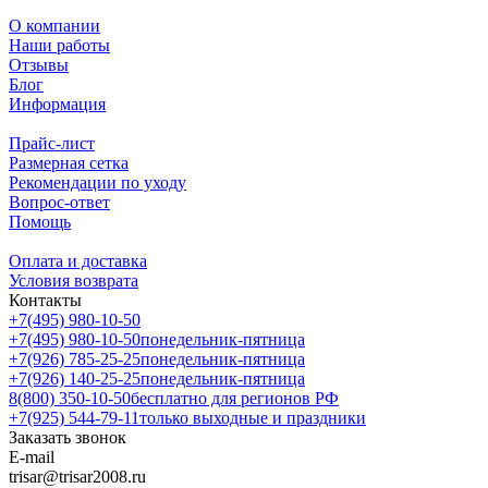
О компании
Наши работы
Отзывы
Блог
Информация
Прайс-лист
Размерная сетка
Рекомендации по уходу
Вопрос-ответ
Помощь
Оплата и доставка
Условия возврата
Контакты
+7(495) 980-10-50
+7(495) 980-10-50
понедельник-пятница
+7(926) 785-25-25
понедельник-пятница
+7(926) 140-25-25
понедельник-пятница
8(800) 350-10-50
бесплатно для регионов РФ
+7(925) 544-79-11
только выходные и праздники
Заказать звонок
E-mail
trisar@trisar2008.ru