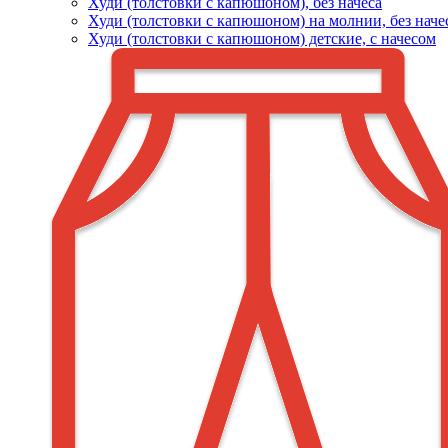
Худи (толстовки c капюшоном), без начеса
Худи (толстовки с капюшоном) на молнии, без наче
Худи (толстовки c капюшоном) детские, с начесом