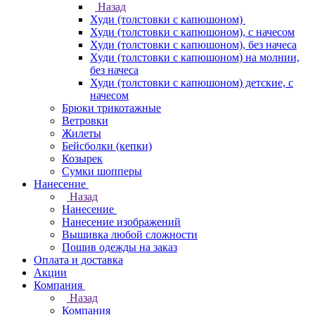
Назад
Худи (толстовки с капюшоном)
Худи (толстовки c капюшоном), с начесом
Худи (толстовки c капюшоном), без начеса
Худи (толстовки с капюшоном) на молнии,
без начеса
Худи (толстовки c капюшоном) детские, с
начесом
Брюки трикотажные
Ветровки
Жилеты
Бейсболки (кепки)
Козырек
Сумки шопперы
Нанесение
Назад
Нанесение
Нанесение изображений
Вышивка любой сложности
Пошив одежды на заказ
Оплата и доставка
Акции
Компания
Назад
Компания