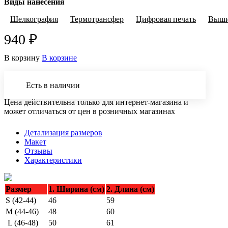
Виды нанесения
Шелкография
Термотрансфер
Цифровая печать
Выши
940 ₽
В корзину
В корзине
Есть в наличии
Цена действительна только для интернет-магазина и
может отличаться от цен в розничных магазинах
Детализация размеров
Макет
Отзывы
Характеристики
Размер
1. Ширина (см)
2. Длина (см)
S (42-44)
46
59
M (44-46)
48
60
L (46-48)
50
61