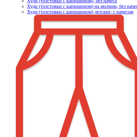
Худи (толстовки c капюшоном), без начеса
Худи (толстовки с капюшоном) на молнии, без наче
Худи (толстовки c капюшоном) детские, с начесом