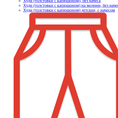
Худи (толстовки c капюшоном), без начеса
Худи (толстовки с капюшоном) на молнии, без наче
Худи (толстовки c капюшоном) детские, с начесом