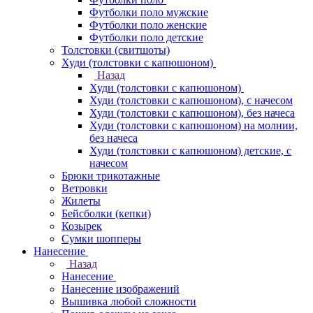
Футболки поло мужские
Футболки поло женские
Футболки поло детские
Толстовки (свитшоты)
Худи (толстовки с капюшоном)
Назад
Худи (толстовки с капюшоном)
Худи (толстовки c капюшоном), с начесом
Худи (толстовки c капюшоном), без начеса
Худи (толстовки с капюшоном) на молнии,
без начеса
Худи (толстовки c капюшоном) детские, с
начесом
Брюки трикотажные
Ветровки
Жилеты
Бейсболки (кепки)
Козырек
Сумки шопперы
Нанесение
Назад
Нанесение
Нанесение изображений
Вышивка любой сложности