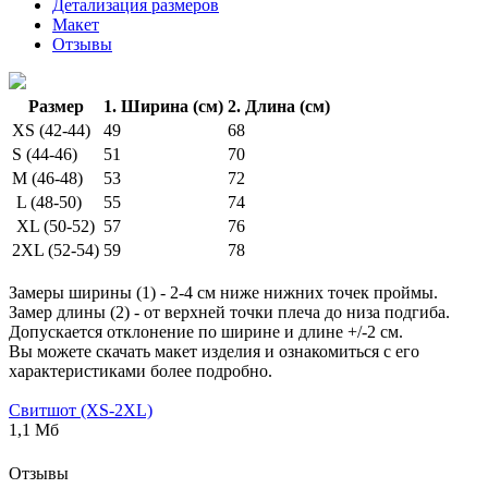
Детализация размеров
Макет
Отзывы
Размер
1. Ширина (см)
2. Длина (см)
XS (42-44)
49
68
S (44-46)
51
70
M (46-48)
53
72
L (48-50)
55
74
XL (50-52)
57
76
2XL (52-54)
59
78
Замеры ширины (1) - 2-4 см ниже нижних точек проймы.
Замер длины (2) - от верхней точки плеча до низа подгиба.
Допускается отклонение по ширине и длине +/-2 см.
Вы можете скачать макет изделия и ознакомиться с его
характеристиками более подробно.
Свитшот (XS-2XL)
1,1 Мб
Отзывы