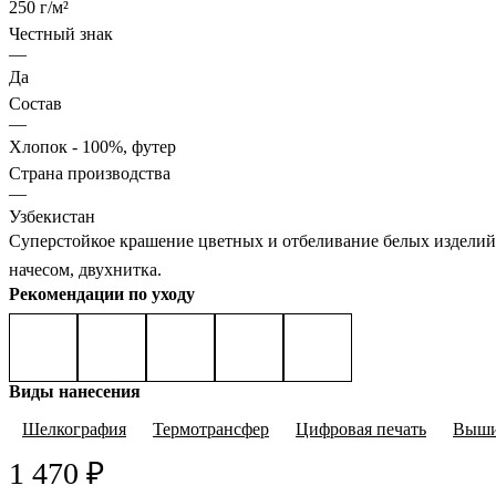
250 г/м²
Честный знак
—
Да
Состав
—
Хлопок - 100%, футер
Страна производства
—
Узбекистан
Суперстойкое крашение цветных и отбеливание белых изделий,
начесом, двухнитка.
Рекомендации по уходу
Виды нанесения
Шелкография
Термотрансфер
Цифровая печать
Выши
1 470 ₽