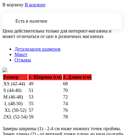
В корзину
В корзине
Есть в наличии
Цена действительна только для интернет-магазина и
может отличаться от цен в розничных магазинах
Детализация размеров
Макет
Отзывы
Размер
1. Ширина (см)
2. Длина (см)
XS (42-44)
49
68
S (44-46)
51
70
M (46-48)
53
72
L (48-50)
55
74
XL (50-52)
57
76
2XL (52-54)
59
78
Замеры ширины (1) - 2-4 см ниже нижних точек проймы.
Замер длины (2) - от верхней точки плеча до низа подгиба.