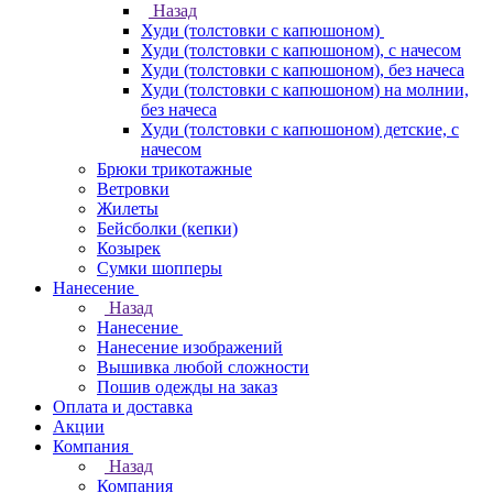
Назад
Худи (толстовки с капюшоном)
Худи (толстовки c капюшоном), с начесом
Худи (толстовки c капюшоном), без начеса
Худи (толстовки с капюшоном) на молнии,
без начеса
Худи (толстовки c капюшоном) детские, с
начесом
Брюки трикотажные
Ветровки
Жилеты
Бейсболки (кепки)
Козырек
Сумки шопперы
Нанесение
Назад
Нанесение
Нанесение изображений
Вышивка любой сложности
Пошив одежды на заказ
Оплата и доставка
Акции
Компания
Назад
Компания