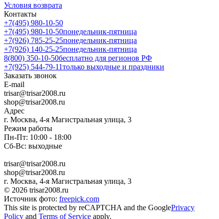
Условия возврата
Контакты
+7(495) 980-10-50
+7(495) 980-10-50
понедельник-пятница
+7(926) 785-25-25
понедельник-пятница
+7(926) 140-25-25
понедельник-пятница
8(800) 350-10-50
бесплатно для регионов РФ
+7(925) 544-79-11
только выходные и праздники
Заказать звонок
E-mail
trisar@trisar2008.ru
shop@trisar2008.ru
Адрес
г. Москва, 4-я Магистральная улица, 3
Режим работы
Пн-Пт: 10:00 - 18:00
Сб-Вс: выходные
trisar@trisar2008.ru
shop@trisar2008.ru
г. Москва, 4-я Магистральная улица, 3
© 2026 trisar2008.ru
Источник фото:
freepick.com
This site is protected by reCAPTCHA and the Google
Privacy
Policy
and
Terms of Service
apply.