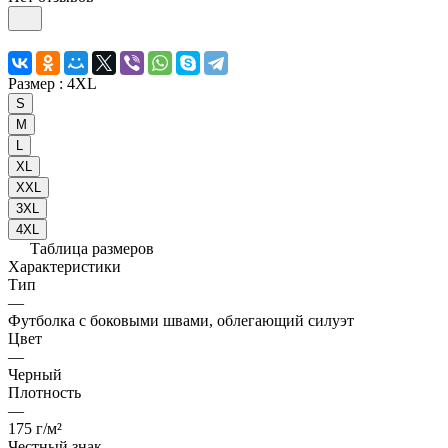
Размер :
4XL
S
M
L
XL
XXL
3XL
4XL
Таблица размеров
Характеристики
Тип
—
Футболка с боковыми швами, облегающий силуэт
Цвет
—
Черный
Плотность
—
175 г/м²
Честный знак