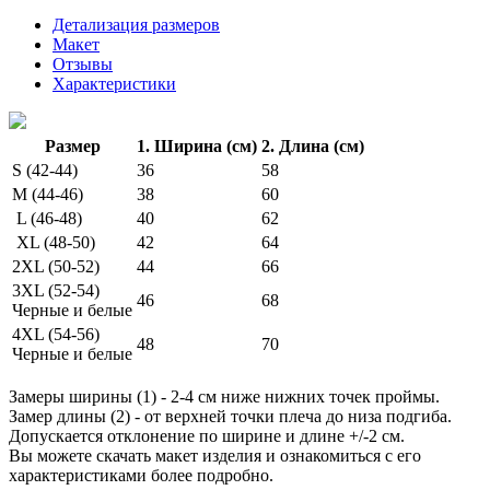
Детализация размеров
Макет
Отзывы
Характеристики
Размер
1. Ширина (см)
2. Длина (см)
S (42-44)
36
58
M (44-46)
38
60
L (46-48)
40
62
XL (48-50)
42
64
2XL (50-52)
44
66
3XL (52-54)
46
68
Черные и белые
4XL (54-56)
48
70
Черные и белые
Замеры ширины (1) - 2-4 см ниже нижних точек проймы.
Замер длины (2) - от верхней точки плеча до низа подгиба.
Допускается отклонение по ширине и длине +/-2 см.
Вы можете скачать макет изделия и ознакомиться с его
характеристиками более подробно.