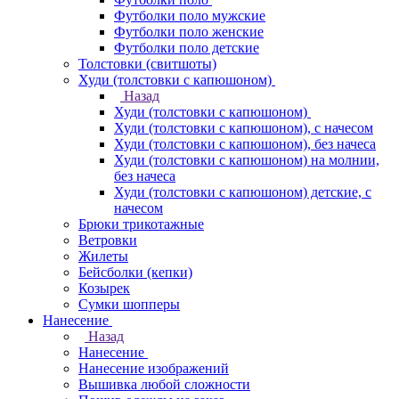
Футболки поло мужские
Футболки поло женские
Футболки поло детские
Толстовки (свитшоты)
Худи (толстовки с капюшоном)
Назад
Худи (толстовки с капюшоном)
Худи (толстовки c капюшоном), с начесом
Худи (толстовки c капюшоном), без начеса
Худи (толстовки с капюшоном) на молнии,
без начеса
Худи (толстовки c капюшоном) детские, с
начесом
Брюки трикотажные
Ветровки
Жилеты
Бейсболки (кепки)
Козырек
Сумки шопперы
Нанесение
Назад
Нанесение
Нанесение изображений
Вышивка любой сложности