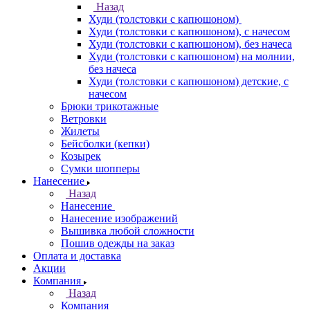
Назад
Худи (толстовки с капюшоном)
Худи (толстовки c капюшоном), с начесом
Худи (толстовки c капюшоном), без начеса
Худи (толстовки с капюшоном) на молнии,
без начеса
Худи (толстовки c капюшоном) детские, с
начесом
Брюки трикотажные
Ветровки
Жилеты
Бейсболки (кепки)
Козырек
Сумки шопперы
Нанесение
Назад
Нанесение
Нанесение изображений
Вышивка любой сложности
Пошив одежды на заказ
Оплата и доставка
Акции
Компания
Назад
Компания