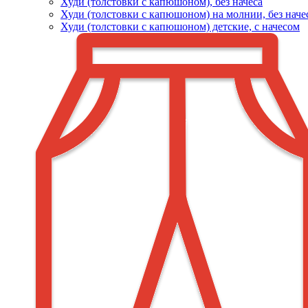
Худи (толстовки c капюшоном), без начеса
Худи (толстовки с капюшоном) на молнии, без наче
Худи (толстовки c капюшоном) детские, с начесом