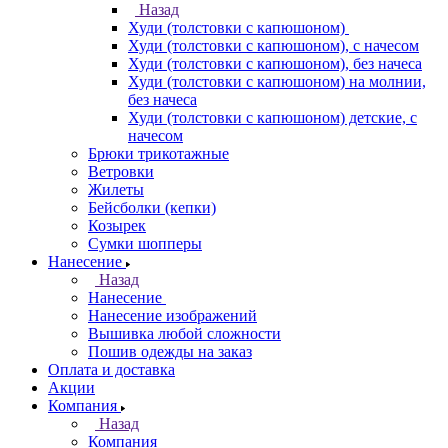
Назад
Худи (толстовки с капюшоном)
Худи (толстовки c капюшоном), с начесом
Худи (толстовки c капюшоном), без начеса
Худи (толстовки с капюшоном) на молнии,
без начеса
Худи (толстовки c капюшоном) детские, с
начесом
Брюки трикотажные
Ветровки
Жилеты
Бейсболки (кепки)
Козырек
Сумки шопперы
Нанесение
Назад
Нанесение
Нанесение изображений
Вышивка любой сложности
Пошив одежды на заказ
Оплата и доставка
Акции
Компания
Назад
Компания