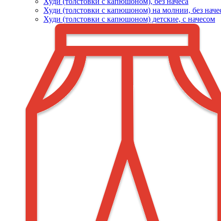
Худи (толстовки c капюшоном), без начеса
Худи (толстовки с капюшоном) на молнии, без наче
Худи (толстовки c капюшоном) детские, с начесом