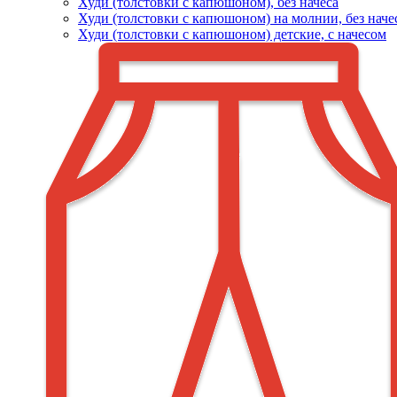
Худи (толстовки c капюшоном), без начеса
Худи (толстовки с капюшоном) на молнии, без наче
Худи (толстовки c капюшоном) детские, с начесом