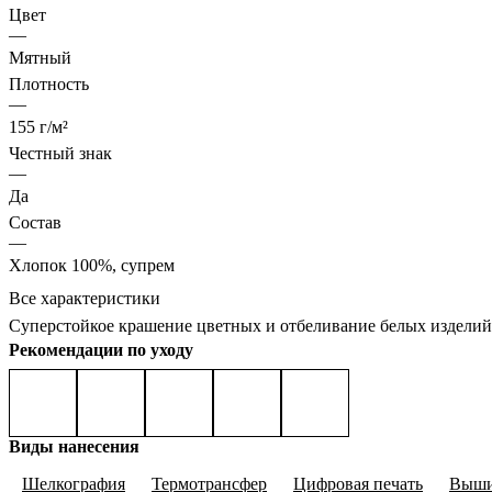
Цвет
—
Мятный
Плотность
—
155 г/м²
Честный знак
—
Да
Состав
—
Хлопок 100%, супрем
Все характеристики
Cуперстойкое крашение цветных и отбеливание белых изделий
Рекомендации по уходу
Виды нанесения
Шелкография
Термотрансфер
Цифровая печать
Выши