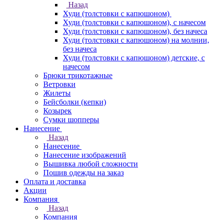
Назад
Худи (толстовки с капюшоном)
Худи (толстовки c капюшоном), с начесом
Худи (толстовки c капюшоном), без начеса
Худи (толстовки с капюшоном) на молнии,
без начеса
Худи (толстовки c капюшоном) детские, с
начесом
Брюки трикотажные
Ветровки
Жилеты
Бейсболки (кепки)
Козырек
Сумки шопперы
Нанесение
Назад
Нанесение
Нанесение изображений
Вышивка любой сложности
Пошив одежды на заказ
Оплата и доставка
Акции
Компания
Назад
Компания