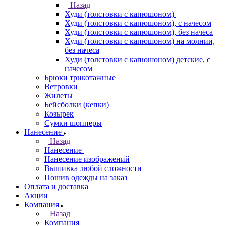
Назад
Худи (толстовки с капюшоном)
Худи (толстовки c капюшоном), с начесом
Худи (толстовки c капюшоном), без начеса
Худи (толстовки с капюшоном) на молнии,
без начеса
Худи (толстовки c капюшоном) детские, с
начесом
Брюки трикотажные
Ветровки
Жилеты
Бейсболки (кепки)
Козырек
Сумки шопперы
Нанесение
Назад
Нанесение
Нанесение изображений
Вышивка любой сложности
Пошив одежды на заказ
Оплата и доставка
Акции
Компания
Назад
Компания