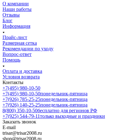
О компании
Наши работы
Отзывы
Блог
Информация
Прайс-лист
Размерная сетка
Рекомендации по уходу
Вопрос-ответ
Помощь
Оплата и доставка
Условия возврата
Контакты
+7(495) 980-10-50
+7(495) 980-10-50
понедельник-пятница
+7(926) 785-25-25
понедельник-пятница
+7(926) 140-25-25
понедельник-пятница
8(800) 350-10-50
бесплатно для регионов РФ
+7(925) 544-79-11
только выходные и праздники
Заказать звонок
E-mail
trisar@trisar2008.ru
shop@trisar2008.ru