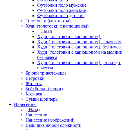
Футболки поло мужские
Футболки поло женские
Футболки поло детские
Толстовки (свитшоты)
Худи (толстовки с капюшоном)
Назад
Худи (толстовки с капюшоном)
Худи (толстовки c капюшоном), с начесом
Худи (толстовки c капюшоном), без начеса
Худи (толстовки с капюшоном) на молнии,
без начеса
Худи (толстовки c капюшоном) детские, с
начесом
Брюки трикотажные
Ветровки
Жилеты
Бейсболки (кепки)
Козырек
Сумки шопперы
Нанесение
Назад
Нанесение
Нанесение изображений
Вышивка любой сложности