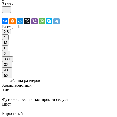
3 отзыва
Размер :
L
XS
S
M
L
XL
XXL
3XL
4XL
5XL
Таблица размеров
Характеристики
Тип
—
Футболка бесшовная, прямой силуэт
Цвет
—
Бирюзовый