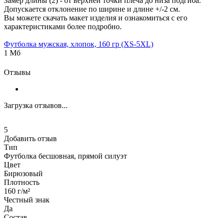
Замер длины (2) - от верхней точки плеча до низа подгиба.
Допускается отклонение по ширине и длине +/-2 см.
Вы можете скачать макет изделия и ознакомиться с его
характеристиками более подробно.
Футболка мужская, хлопок, 160 гр (XS-5XL)
1 Мб
Отзывы
Загрузка отзывов...
5
Добавить отзыв
Тип
Футболка бесшовная, прямой силуэт
Цвет
Бирюзовый
Плотность
160 г/м²
Честный знак
Да
Состав