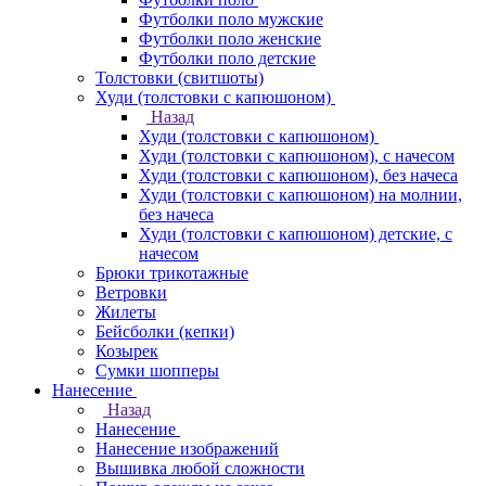
Футболки поло мужские
Футболки поло женские
Футболки поло детские
Толстовки (свитшоты)
Худи (толстовки с капюшоном)
Назад
Худи (толстовки с капюшоном)
Худи (толстовки c капюшоном), с начесом
Худи (толстовки c капюшоном), без начеса
Худи (толстовки с капюшоном) на молнии,
без начеса
Худи (толстовки c капюшоном) детские, с
начесом
Брюки трикотажные
Ветровки
Жилеты
Бейсболки (кепки)
Козырек
Сумки шопперы
Нанесение
Назад
Нанесение
Нанесение изображений
Вышивка любой сложности