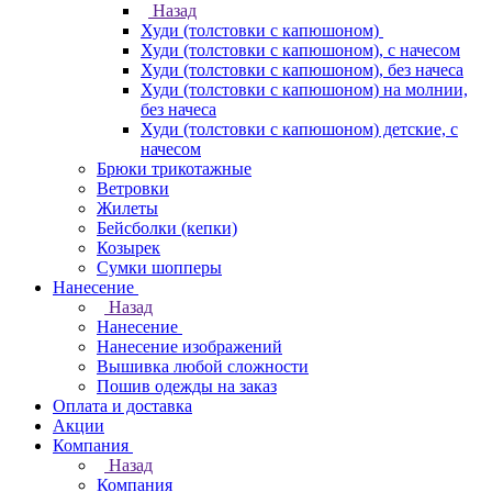
Назад
Худи (толстовки с капюшоном)
Худи (толстовки c капюшоном), с начесом
Худи (толстовки c капюшоном), без начеса
Худи (толстовки с капюшоном) на молнии,
без начеса
Худи (толстовки c капюшоном) детские, с
начесом
Брюки трикотажные
Ветровки
Жилеты
Бейсболки (кепки)
Козырек
Сумки шопперы
Нанесение
Назад
Нанесение
Нанесение изображений
Вышивка любой сложности
Пошив одежды на заказ
Оплата и доставка
Акции
Компания
Назад
Компания