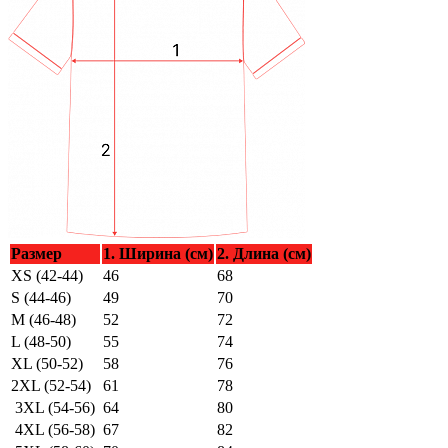
Размер
1. Ширина (см)
2. Длина (см)
XS (42-44)
46
68
S (44-46)
49
70
M (46-48)
52
72
L (48-50)
55
74
XL (50-52)
58
76
2XL (52-54)
61
78
3XL (54-56)
64
80
4XL (56-58)
67
82