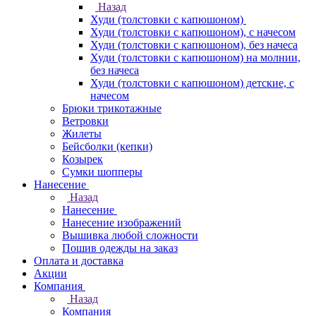
Назад
Худи (толстовки с капюшоном)
Худи (толстовки c капюшоном), с начесом
Худи (толстовки c капюшоном), без начеса
Худи (толстовки с капюшоном) на молнии,
без начеса
Худи (толстовки c капюшоном) детские, с
начесом
Брюки трикотажные
Ветровки
Жилеты
Бейсболки (кепки)
Козырек
Сумки шопперы
Нанесение
Назад
Нанесение
Нанесение изображений
Вышивка любой сложности
Пошив одежды на заказ
Оплата и доставка
Акции
Компания
Назад
Компания