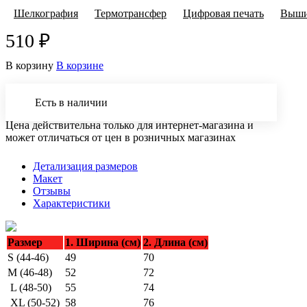
Шелкография
Термотрансфер
Цифровая печать
Выши
510 ₽
В корзину
В корзине
Есть в наличии
Цена действительна только для интернет-магазина и
может отличаться от цен в розничных магазинах
Детализация размеров
Макет
Отзывы
Характеристики
Размер
1. Ширина (см)
2. Длина (см)
S (44-46)
49
70
M (46-48)
52
72
L (48-50)
55
74
XL (50-52)
58
76