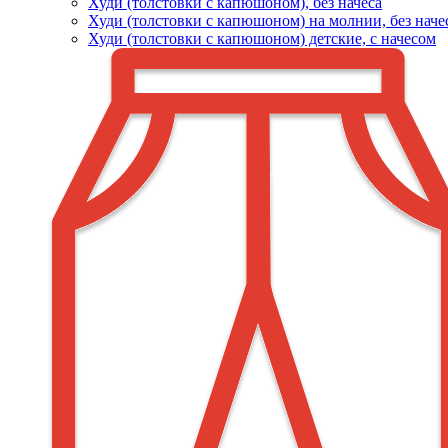
Худи (толстовки c капюшоном), без начеса
Худи (толстовки с капюшоном) на молнии, без наче
Худи (толстовки c капюшоном) детские, с начесом