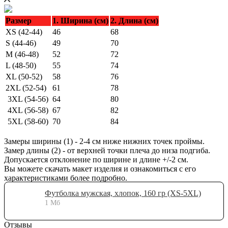
Размер
1. Ширина (см)
2. Длина (см)
XS (42-44)
46
68
S (44-46)
49
70
M (46-48)
52
72
L (48-50)
55
74
XL (50-52)
58
76
2XL (52-54)
61
78
3XL (54-56)
64
80
4XL (56-58)
67
82
5XL (58-60)
70
84
Замеры ширины (1) - 2-4 см ниже нижних точек проймы.
Замер длины (2) - от верхней точки плеча до низа подгиба.
Допускается отклонение по ширине и длине +/-2 см.
Вы можете скачать макет изделия и ознакомиться с его
характеристиками более подробно.
Футболка мужская, хлопок, 160 гр (XS-5XL)
1 Мб
Отзывы