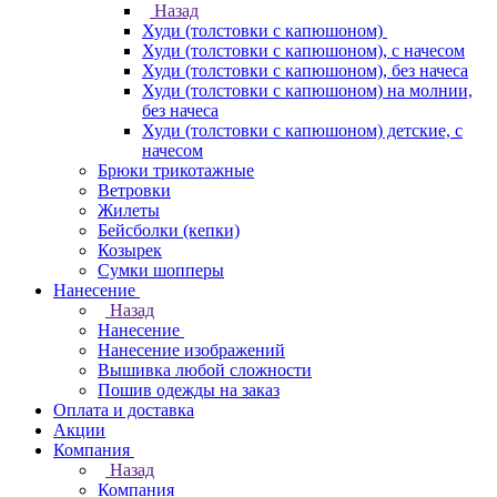
Назад
Худи (толстовки с капюшоном)
Худи (толстовки c капюшоном), с начесом
Худи (толстовки c капюшоном), без начеса
Худи (толстовки с капюшоном) на молнии,
без начеса
Худи (толстовки c капюшоном) детские, с
начесом
Брюки трикотажные
Ветровки
Жилеты
Бейсболки (кепки)
Козырек
Сумки шопперы
Нанесение
Назад
Нанесение
Нанесение изображений
Вышивка любой сложности
Пошив одежды на заказ
Оплата и доставка
Акции
Компания
Назад
Компания