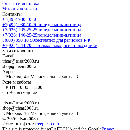
Оплата и доставка
Условия возврата
Контакты
+7(495) 980-10-50
+7(495) 980-10-50
понедельник-пятница
+7(926) 785-25-25
понедельник-пятница
+7(926) 140-25-25
понедельник-пятница
8(800) 350-10-50
бесплатно для регионов РФ
+7(925) 544-79-11
только выходные и праздники
Заказать звонок
E-mail
trisar@trisar2008.ru
shop@trisar2008.ru
Адрес
г. Москва, 4-я Магистральная улица, 3
Режим работы
Пн-Пт: 10:00 - 18:00
Сб-Вс: выходные
trisar@trisar2008.ru
shop@trisar2008.ru
г. Москва, 4-я Магистральная улица, 3
© 2026 trisar2008.ru
Источник фото:
freepick.com
This site is protected by reCAPTCHA and the Google
Privacy