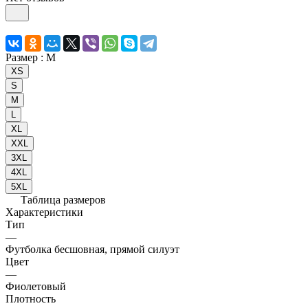
Размер :
M
XS
S
M
L
XL
XXL
3XL
4XL
5XL
Таблица размеров
Характеристики
Тип
—
Футболка бесшовная, прямой силуэт
Цвет
—
Фиолетовый
Плотность