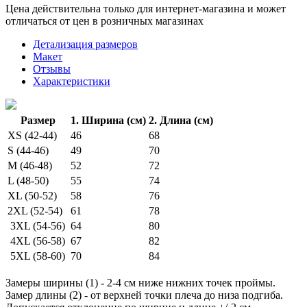
Цена действительна только для интернет-магазина и может
отличаться от цен в розничных магазинах
Детализация размеров
Макет
Отзывы
Характеристики
Размер
1. Ширина (см)
2. Длина (см)
XS (42-44)
46
68
S (44-46)
49
70
M (46-48)
52
72
L (48-50)
55
74
XL (50-52)
58
76
2XL (52-54)
61
78
3XL (54-56)
64
80
4XL (56-58)
67
82
5XL (58-60)
70
84
Замеры ширины (1) - 2-4 см ниже нижних точек проймы.
Замер длины (2) - от верхней точки плеча до низа подгиба.