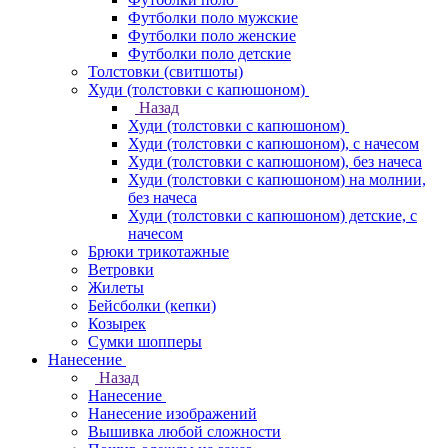
Футболки поло мужские
Футболки поло женские
Футболки поло детские
Толстовки (свитшоты)
Худи (толстовки с капюшоном)
Назад
Худи (толстовки с капюшоном)
Худи (толстовки c капюшоном), с начесом
Худи (толстовки c капюшоном), без начеса
Худи (толстовки с капюшоном) на молнии,
без начеса
Худи (толстовки c капюшоном) детские, с
начесом
Брюки трикотажные
Ветровки
Жилеты
Бейсболки (кепки)
Козырек
Сумки шопперы
Нанесение
Назад
Нанесение
Нанесение изображений
Вышивка любой сложности