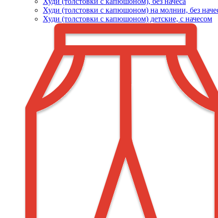
Худи (толстовки c капюшоном), без начеса
Худи (толстовки с капюшоном) на молнии, без наче
Худи (толстовки c капюшоном) детские, с начесом