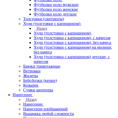
Футболки поло мужские
Футболки поло женские
Футболки поло детские
Толстовки (свитшоты)
Худи (толстовки с капюшоном)
Назад
Худи (толстовки с капюшоном)
Худи (толстовки c капюшоном), с начесом
Худи (толстовки c капюшоном), без начеса
Худи (толстовки с капюшоном) на молнии,
без начеса
Худи (толстовки c капюшоном) детские, с
начесом
Брюки трикотажные
Ветровки
Жилеты
Бейсболки (кепки)
Козырек
Сумки шопперы
Нанесение
Назад
Нанесение
Нанесение изображений
Вышивка любой сложности