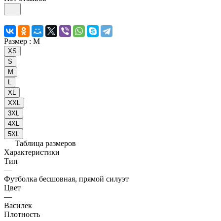
Размер :
M
XS
S
M
L
XL
XXL
3XL
4XL
5XL
Таблица размеров
Характеристики
Тип
—
Футболка бесшовная, прямой силуэт
Цвет
—
Василек
Плотность