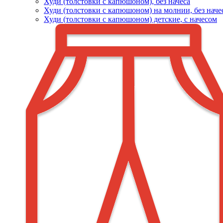
Худи (толстовки c капюшоном), без начеса
Худи (толстовки с капюшоном) на молнии, без наче
Худи (толстовки c капюшоном) детские, с начесом