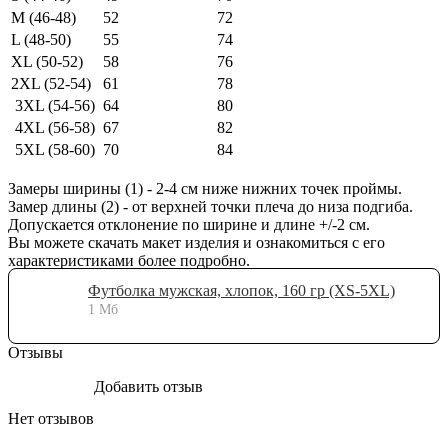
M (46-48)
52
72
L (48-50)
55
74
XL (50-52)
58
76
2XL (52-54)
61
78
3XL (54-56)
64
80
4XL (56-58)
67
82
5XL (58-60)
70
84
Замеры ширины (1) - 2-4 см ниже нижних точек проймы.
Замер длины (2) - от верхней точки плеча до низа подгиба.
Допускается отклонение по ширине и длине +/-2 см.
Вы можете скачать макет изделия и ознакомиться с его
характеристиками более подробно.
Футболка мужская, хлопок, 160 гр (XS-5XL)
1 Мб
Отзывы
Добавить отзыв
Нет отзывов