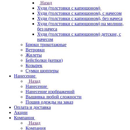
Назад
Худи (толстовки с капюшоном)
Худи (толстовки c капюшоном), с начесом
Худи (толстовки c капюшоном), без начеса
Худи (толстовки с капюшоном) на молнии,
без начеса
Худи (толстовки c капюшоном) детские, с
начесом
Брюки трикотажные
Ветровки
Жилеты
Бейсболки (кепки)
Козырек
Сумки шопперы
Нанесение
Назад
Нанесение
Нанесение изображений
Вышивка любой сложности
Пошив одежды на заказ
Оплата и доставка
Акции
Компания
Назад
Компания