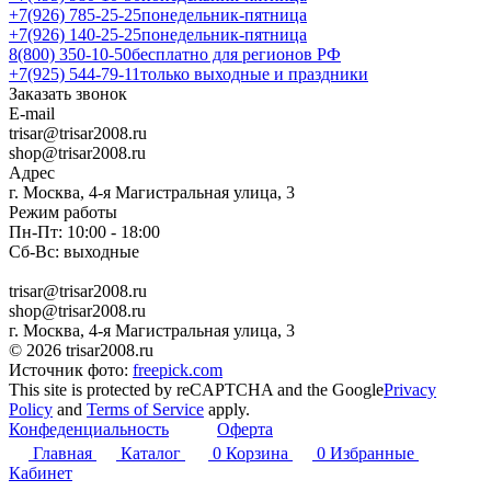
+7(926) 785-25-25
понедельник-пятница
+7(926) 140-25-25
понедельник-пятница
8(800) 350-10-50
бесплатно для регионов РФ
+7(925) 544-79-11
только выходные и праздники
Заказать звонок
E-mail
trisar@trisar2008.ru
shop@trisar2008.ru
Адрес
г. Москва, 4-я Магистральная улица, 3
Режим работы
Пн-Пт: 10:00 - 18:00
Сб-Вс: выходные
trisar@trisar2008.ru
shop@trisar2008.ru
г. Москва, 4-я Магистральная улица, 3
© 2026 trisar2008.ru
Источник фото:
freepick.com
This site is protected by reCAPTCHA and the Google
Privacy
Policy
and
Terms of Service
apply.
Конфеденциальность
Оферта
Главная
Каталог
0
Корзина
0
Избранные
Кабинет