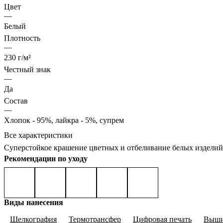
Цвет
—
Белый
Плотность
—
230 г/м²
Честный знак
—
Да
Состав
—
Хлопок - 95%, лайкра - 5%, супрем
Все характеристики
Суперстойкое крашение цветных и отбеливание белых изделий
Рекомендации по уходу
Виды нанесения
Шелкография
Термотрансфер
Цифровая печать
Выши