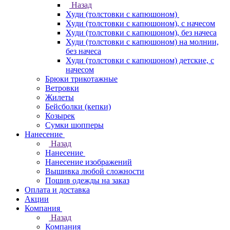
Назад
Худи (толстовки с капюшоном)
Худи (толстовки c капюшоном), с начесом
Худи (толстовки c капюшоном), без начеса
Худи (толстовки с капюшоном) на молнии,
без начеса
Худи (толстовки c капюшоном) детские, с
начесом
Брюки трикотажные
Ветровки
Жилеты
Бейсболки (кепки)
Козырек
Сумки шопперы
Нанесение
Назад
Нанесение
Нанесение изображений
Вышивка любой сложности
Пошив одежды на заказ
Оплата и доставка
Акции
Компания
Назад
Компания