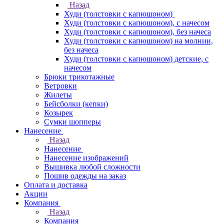
Назад
Худи (толстовки с капюшоном)
Худи (толстовки c капюшоном), с начесом
Худи (толстовки c капюшоном), без начеса
Худи (толстовки с капюшоном) на молнии,
без начеса
Худи (толстовки c капюшоном) детские, с
начесом
Брюки трикотажные
Ветровки
Жилеты
Бейсболки (кепки)
Козырек
Сумки шопперы
Нанесение
Назад
Нанесение
Нанесение изображений
Вышивка любой сложности
Пошив одежды на заказ
Оплата и доставка
Акции
Компания
Назад
Компания