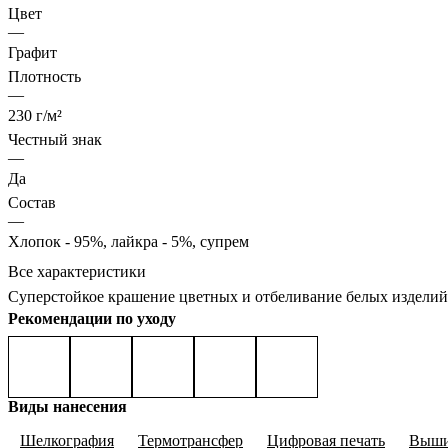
Цвет
—
Графит
Плотность
—
230 г/м²
Честный знак
—
Да
Состав
—
Хлопок - 95%, лайкра - 5%, супрем
Все характеристики
Суперстойкое крашение цветных и отбеливание белых изделий
Рекомендации по уходу
Виды нанесения
Шелкография
Термотрансфер
Цифровая печать
Выши